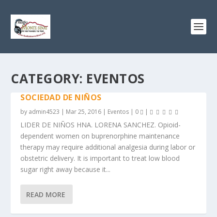
CATEGORY:
EVENTOS
SOCIEDAD DE NIÑOS
by
admin4523
|
Mar 25, 2016
|
Eventos
|
0
|
LIDER DE NIÑOS HNA. LORENA SANCHEZ. Opioid-
dependent women on buprenorphine maintenance
therapy may require additional analgesia during labor or
obstetric delivery. It is important to treat low blood
sugar right away because it...
READ MORE